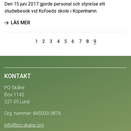
Den 15 juni 2017 gjorde personal och styrelse ett
studiebesök vid Kofoeds skole i Köpenhamn.
LÄS MER
1
2
3
4
5
6
7
8
9
KONTAKT
PO Skåne
Box 1142
221 05 Lund
Org. nummer: 845003-3876
info@po-skane.org