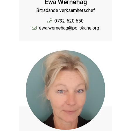
Ewa Wernehag
Biträdande verksamhetschef
0732-620 650
ewa.wernehag@po-skane.org