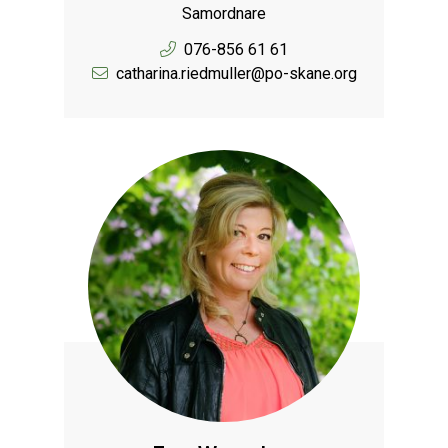
Samordnare
076-856 61 61
catharina.riedmuller@po-skane.org