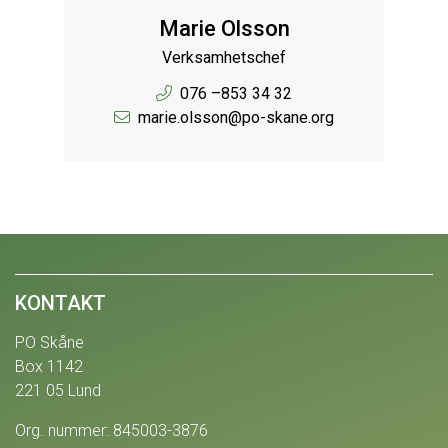
Marie Olsson
Verksamhetschef
076 –853 34 32
marie.olsson@po-skane.org
KONTAKT
PO Skåne
Box 1142
221 05 Lund
Org. nummer: 845003-3876