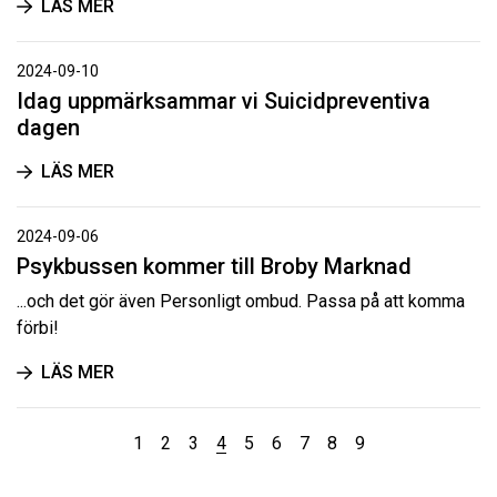
LÄS MER
2024-09-10
Idag uppmärksammar vi Suicidpreventiva
dagen
LÄS MER
2024-09-06
Psykbussen kommer till Broby Marknad
...och det gör även Personligt ombud. Passa på att komma
förbi!
LÄS MER
1
2
3
4
5
6
7
8
9