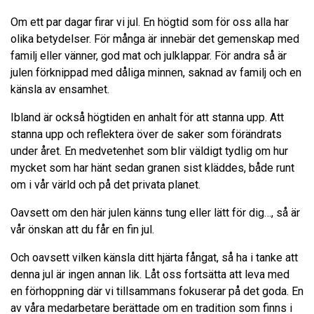
Om ett par dagar firar vi jul. En högtid som för oss alla har
olika betydelser. För många är innebär det gemenskap med
familj eller vänner, god mat och julklappar. För andra så är
julen förknippad med dåliga minnen, saknad av familj och en
känsla av ensamhet.
Ibland är också högtiden en anhalt för att stanna upp. Att
stanna upp och reflektera över de saker som förändrats
under året. En medvetenhet som blir väldigt tydlig om hur
mycket som har hänt sedan granen sist kläddes, både runt
om i vår värld och på det privata planet.
Oavsett om den här julen känns tung eller lätt för dig…, så är
vår önskan att du får en fin jul.
Och oavsett vilken känsla ditt hjärta fångat, så ha i tanke att
denna jul är ingen annan lik. Låt oss fortsätta att leva med
en förhoppning där vi tillsammans fokuserar på det goda. En
av våra medarbetare berättade om en tradition som finns i