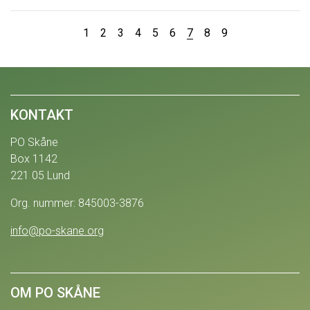
1
2
3
4
5
6
7
8
9
KONTAKT
PO Skåne
Box 1142
221 05 Lund
Org. nummer: 845003-3876
info@po-skane.org
OM PO SKÅNE