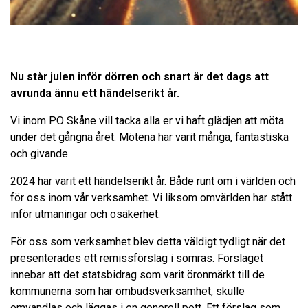
Nu står julen inför dörren och snart är det dags att
avrunda ännu ett händelserikt år.
Vi inom PO Skåne vill tacka alla er vi haft glädjen att möta
under det gångna året. Mötena har varit många, fantastiska
och givande.
2024 har varit ett händelserikt år. Både runt om i världen och
för oss inom vår verksamhet. Vi liksom omvärlden har stått
inför utmaningar och osäkerhet.
För oss som verksamhet blev detta väldigt tydligt när det
presenterades ett remissförslag i somras. Förslaget
innebar att det statsbidrag som varit öronmärkt till de
kommunerna som har ombudsverksamhet, skulle
omvandlas och läggas i en generell pott. Ett förslag som