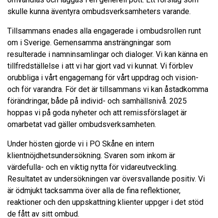
skulle kunna äventyra ombudsverksamheters varande.
Tillsammans enades alla engagerade i ombudsrollen runt
om i Sverige. Gemensamma ansträngningar som
resulterade i namninsamlingar och dialoger. Vi kan känna en
tillfredställelse i att vi har gjort vad vi kunnat. Vi förblev
orubbliga i vårt engagemang för vårt uppdrag och vision-
och för varandra. För det är tillsammans vi kan åstadkomma
förändringar, både på individ- och samhällsnivå. 2025
hoppas vi på goda nyheter och att remissförslaget är
omarbetat vad gäller ombudsverksamheten.
Under hösten gjorde vi i PO Skåne en intern
klientnöjdhetsundersökning. Svaren som inkom är
värdefulla- och en viktig nytta för vidareutveckling.
Resultatet av undersökningen var översvallande positiv. Vi
är ödmjukt tacksamma över alla de fina reflektioner,
reaktioner och den uppskattning klienter uppger i det stöd
de fått av sitt ombud.