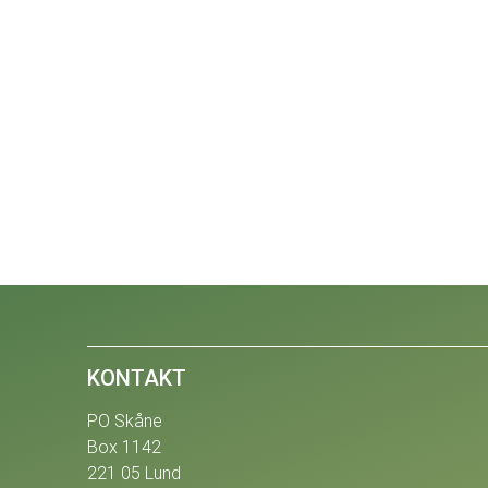
KONTAKT
PO Skåne
Box 1142
221 05 Lund