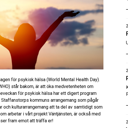
agen för psykisk hälsa (World Mental Health Day).
WHO) står bakom, är att öka medvetenheten om
åneveckan för psykisk hälsa har ett digert program
ll Staffanstorps kommuns arrangemang som pågår
ar och kulturarrangemang att ta del av samtidigt som
m arbetar i vårt projekt Väntjänsten, är också med
 ser fram emot att träffa er!