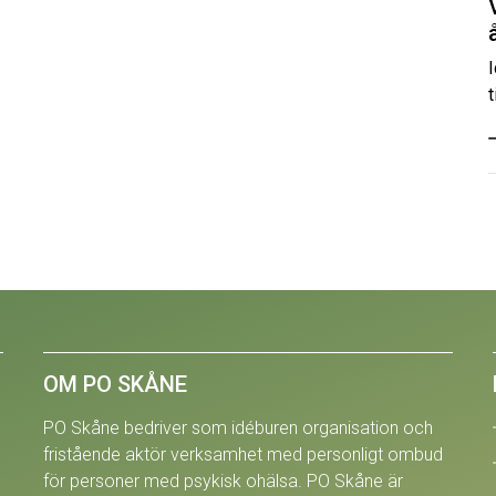
t
OM PO SKÅNE
PO Skåne bedriver som idéburen organisation och
fristående aktör verksamhet med personligt ombud
för personer med psykisk ohälsa. PO Skåne är