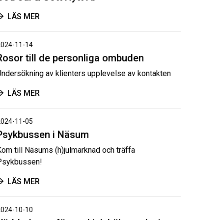
LÄS MER
2024-11-14
Rosor till de personliga ombuden
Undersökning av klienters upplevelse av kontakten
LÄS MER
2024-11-05
Psykbussen i Näsum
Kom till Näsums (h)julmarknad och träffa
Psykbussen!
LÄS MER
2024-10-10