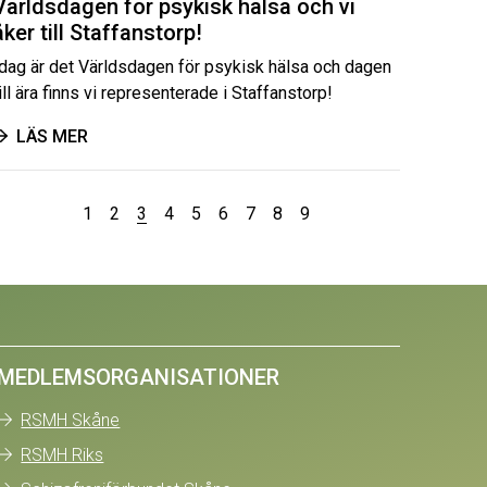
Världsdagen för psykisk hälsa och vi
åker till Staffanstorp!
Idag är det Världsdagen för psykisk hälsa och dagen
ill ära finns vi representerade i Staffanstorp!
LÄS MER
1
2
3
4
5
6
7
8
9
MEDLEMSORGANISATIONER
RSMH Skåne
RSMH Riks