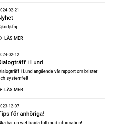
2024-02-21
Nyhet
jkndjkfnj
LÄS MER
2024-02-12
Dialogträff i Lund
Dialogträff i Lund angående vår rapport om brister
och systemfel!
LÄS MER
2023-12-07
Tips för anhöriga!
Nka har en webbsida full med information!