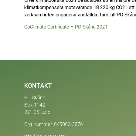
Efter klimatbokslut 2021 beslutades att en mindre de
klimatkompensera motsvarande 18 220 kg CO2 i ett kl
verksamheten engagerar anställda. Tack till PO Skån
GoClimate Certificate – PO Skåne 2021
KONTAKT
PO Skåne
Box 1142
221 05 Lund
Org. nummer: 845003-3876