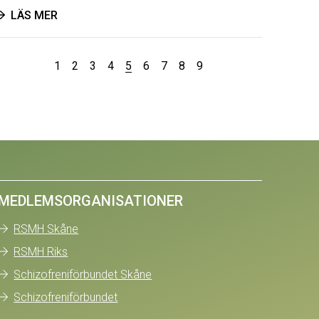
LÄS MER
1
2
3
4
5
6
7
8
9
MEDLEMSORGANISATIONER
RSMH Skåne
RSMH Riks
Schizofreniförbundet Skåne
Schizofreniförbundet