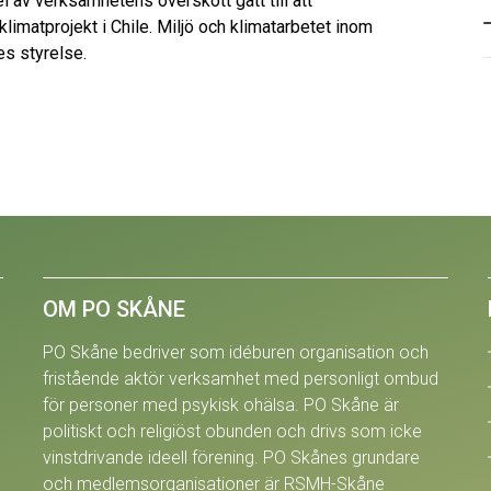
l av verksamhetens överskott gått till att
imatprojekt i Chile. Miljö och klimatarbetet inom
es styrelse.
OM PO SKÅNE
PO Skåne bedriver som idéburen organisation och
fristående aktör verksamhet med personligt ombud
för personer med psykisk ohälsa. PO Skåne är
politiskt och religiöst obunden och drivs som icke
vinstdrivande ideell förening. PO Skånes grundare
och medlemsorganisationer är RSMH-Skåne