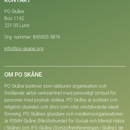
KONTAKT
PO Skåne
Box 1142
221 05 Lund
Org. nummer: 845003-3876
info@po-skane.org
OM PO SKÅNE
PO Skåne bedriver som idéburen organisation och
fristående aktör verksamhet med personligt ombud för
personer med psykisk ohälsa. PO Skåne är politiskt och
religiöst obunden och drivs som icke vinstdrivande ideell
förening. PO Skånes grundare och medlemsorganisationer
är RSMH-Skåne (Riksförbundet för Social och Mental Hälsa
i Skåne) och IFS-Skåne (Schizofreniföreningen i Skåne), de