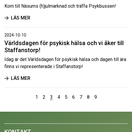
Kom till Näsums (h)julmarknad och träffa Psykbussen!
LÄS MER
2024-10-10
Världsdagen för psykisk hälsa och vi åker till
Staffanstorp!
Idag är det Världsdagen för psykisk hälsa och dagen till ära
finns vi representerade i Staffanstorp!
LÄS MER
1
2
3
4
5
6
7
8
9