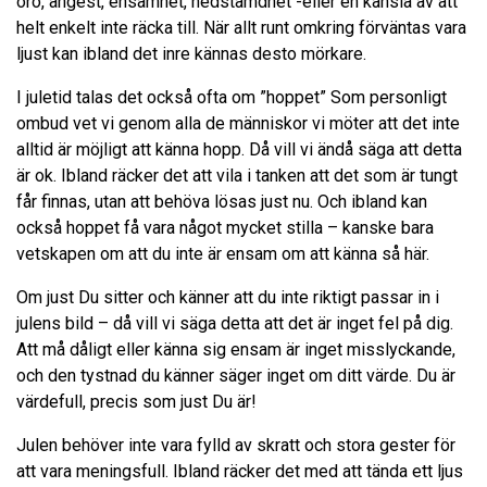
oro, ångest, ensamhet, nedstämdhet -eller en känsla av att
helt enkelt inte räcka till. När allt runt omkring förväntas vara
ljust kan ibland det inre kännas desto mörkare.
I juletid talas det också ofta om ”hoppet” Som personligt
ombud vet vi genom alla de människor vi möter att det inte
alltid är möjligt att känna hopp. Då vill vi ändå säga att detta
är ok. Ibland räcker det att vila i tanken att det som är tungt
får finnas, utan att behöva lösas just nu. Och ibland kan
också hoppet få vara något mycket stilla – kanske bara
vetskapen om att du inte är ensam om att känna så här.
Om just Du sitter och känner att du inte riktigt passar in i
julens bild – då vill vi säga detta att det är inget fel på dig.
Att må dåligt eller känna sig ensam är inget misslyckande,
och den tystnad du känner säger inget om ditt värde. Du är
värdefull, precis som just Du är!
Julen behöver inte vara fylld av skratt och stora gester för
att vara meningsfull. Ibland räcker det med att tända ett ljus